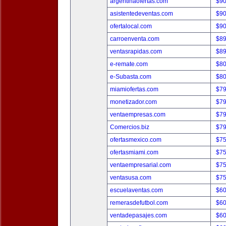
argentinaofertas.com
$9
asistentedeventas.com
$9
ofertalocal.com
$9
carroenventa.com
$8
ventasrapidas.com
$8
e-remate.com
$8
e-Subasta.com
$8
miamiofertas.com
$7
monetizador.com
$7
ventaempresas.com
$7
Comercios.biz
$7
ofertasmexico.com
$7
ofertasmiami.com
$7
ventaempresarial.com
$7
ventasusa.com
$7
escuelaventas.com
$6
remerasdefutbol.com
$6
ventadepasajes.com
$6