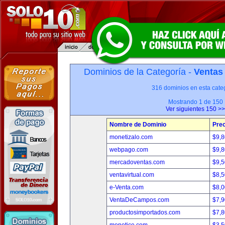
Dominios de la Categoría -
Ventas
316 dominios en esta categ
Mostrando 1 de 150
Ver siguientes 150 >>
Nombre de Dominio
Prec
monetizalo.com
$9,
webpago.com
$9,
mercadoventas.com
$9,
ventavirtual.com
$8,
e-Venta.com
$8,
VentaDeCampos.com
$7,
productosimportados.com
$7,