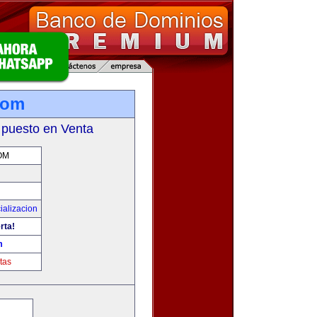
com
 puesto en Venta
OM
ializacion
rta!
m
tas