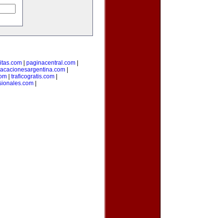
citas.com
|
paginacentral.com
|
vacacionesargentina.com
|
com
|
traficogratis.com
|
sionales.com
|