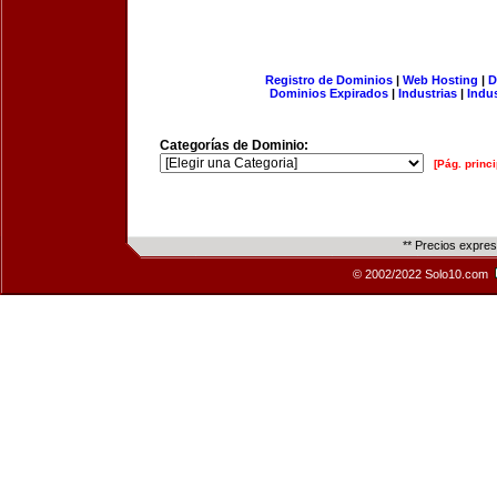
Registro de Dominios
|
Web Hosting
|
D
Dominios Expirados
|
Industrias
|
Indu
Categorías de Dominio:
[Pág. princi
** Precios expre
© 2002/2022 Solo10.com