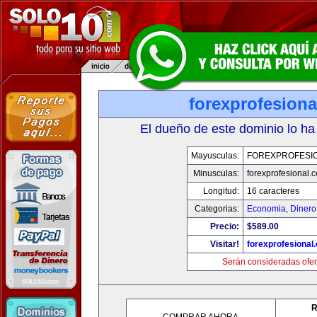
forexprofesion
El dueño de este dominio lo ha
Mayusculas:
FOREXPROFESI
Minusculas:
forexprofesional.
Longitud:
16 caracteres
Categorias:
Economia, Dinero
Precio:
$589.00
Visitar!
forexprofesional
Serán consideradas ofer
R